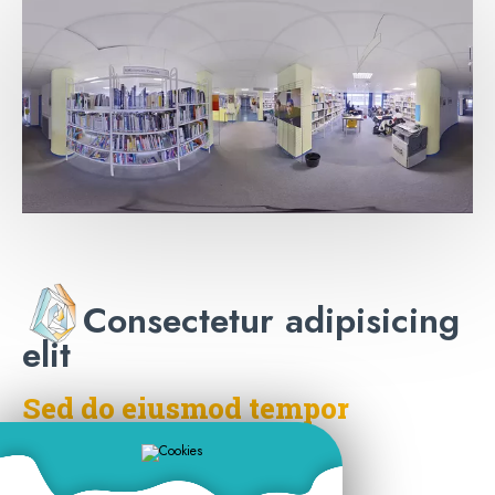
Consectetur adipisicing
elit
Sed do eiusmod tempor
Ut enim ad minim veniam